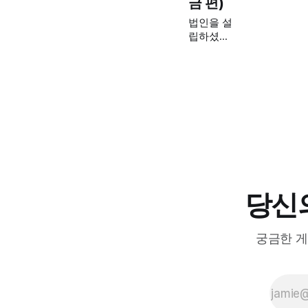
금 편)
자금 출처
법인을 설
조사, 어
립하셨나
떻게 대비
요? 축하
해야 할까
드려요!
요?
🎉 그런데
잠깐, 개
인 명의로
타던 내
차도 법인
으로 넘기
려고요?
멈추세요!
✋ 취득세
당신의
부터 보험
료까지,
자칫하면
궁금한 게
1,000만
원 손해
보는 '세
금 폭
탄'의 진