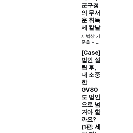
군구청
의 무서
운 취득
세 칼날
세법상 기
준을 지켰
는데도 증
[Case]
여취득세
법인 설
가 부과된
다? 최근
립 후,
서울 주요
내 소중
구청의 충
한
격적인 취
GV80
득세 실무
지침과 대
도 법인
응 방안을
으로 넘
긴급 분석
겨야 할
했습니다.
까요?
대법원 판
례를 근거
(1편: 세
로 강화된