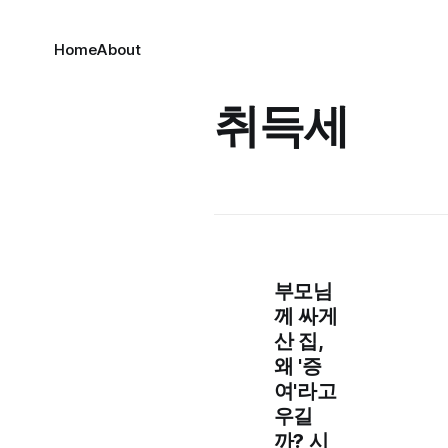
Home
About
취득세
부모님
께 싸게
산 집,
왜 '증
여'라고
우길
까? 시