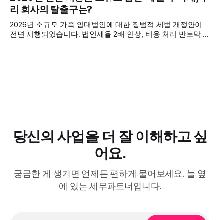
거래처의 요구와 내 이익 사이, 가장 현명한 대처법을 실제 상
리 회사의 탈출구는?
담 사례를 통해 알아봅니다
2026년 소규모 가족 임대법인에 대한 징벌적 세법 개정안이
전면 시행되었습니다. 법인세율 2배 인상, 비용 처리 반토막 등
역대급 세금 폭탄이 예고된 가운데, 우리 회사의 매출과 지분
구조를 재편하여 페널티를 합법적으로 피할 수 있는 3대 탈출
전략을 긴급 공개합니다. 올해 결산 전 반드시 확인하십시오.
당신의 사업을 더 잘 이해하고 싶
어요.
궁금한 게 생기면 언제든 편하게 물어보세요. 늘 옆
에 있는 세무파트너입니다.