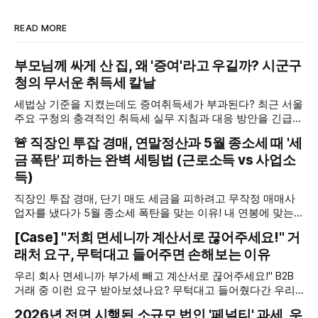
READ MORE
부모님께 싸게 산 집, 왜 '증여'라고 우길까? 시군구
청의 무서운 취득세 칼날
세법상 기준을 지켰는데도 증여취득세가 부과된다? 최근 서울
주요 구청의 충격적인 취득세 실무 지침과 대응 방안을 긴급
분석했습니다. 대법원 판례를 근거로 강화된 자금 출처 조사,
🚨 직장인 투잡 경매, 연말정산과 5월 종소세 때 '세
어떻게 대비해야 할까요?
금 폭탄' 피하는 완벽 세팅법 (근로소득 vs 사업소
득)
직장인 투잡 경매, 단기 매도 세금을 피하려고 무작정 매매사
업자를 냈다가 5월 종소세 폭탄을 맞는 이유! 내 연봉에 맞는
최적의 절세 명의 세팅법을 지금 확인하세요.
[Case] "저희 면세니까 계산서로 끊어주세요!" 거
래처 요구, 무턱대고 들어주면 손해보는 이유
우리 회사 면세니까 부가세 빼고 계산서로 끊어주세요!" B2B
거래 중 이런 요구 받아보셨나요? 무턱대고 들어줬다간 우리
회사의 비용이 10% 증가하는 세금 폭탄을 맞을 수 있습니다.
2026년 전면 시행된 소규모 법인 '페널티' 과세, 우