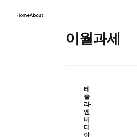
Home
About
이월과세
테
슬
라·
엔
비
디
아