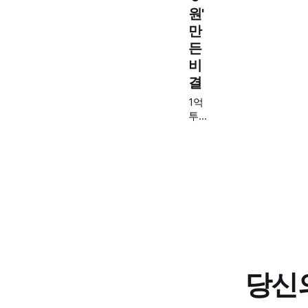
원'
만
든
비
결
1억
투자
가 5
억
됐는
데
세금
만 9
천만
원?"
미국
주식
대박
당신의
난 A
님이