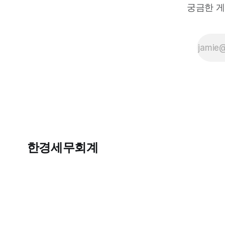
양도
궁금한 게
세를
한
푼도
안
낸
비결
은?
ㅂㅇ
ㅈ
ㅈㅇ
와
ㅇㅇ
ㄱㅅ
를
한경세무회계
활용
한
합법
적
절세
노하
우,
실제