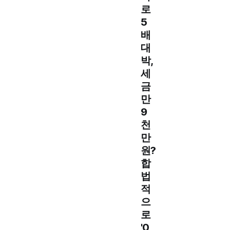
로
5
배
대
박,
세
금
만
9
천
만
원?
합
법
적
으
로
'0